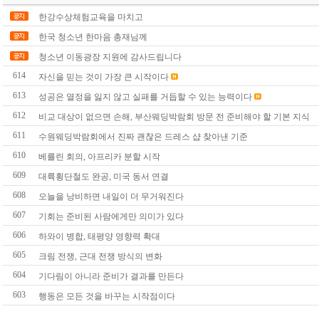
한강수상체험교육을 마치고
한국 청소년 한마음 총재님께
청소년 이동광장 지원에 감사드립니다
614
자신을 믿는 것이 가장 큰 시작이다
613
성공은 열정을 잃지 않고 실패를 거듭할 수 있는 능력이다
612
비교 대상이 없으면 손해, 부산웨딩박람회 방문 전 준비해야 할 기본 지식
611
수원웨딩박람회에서 진짜 괜찮은 드레스 샵 찾아낸 기준
610
베를린 회의, 아프리카 분할 시작
609
대륙횡단철도 완공, 미국 동서 연결
608
오늘을 낭비하면 내일이 더 무거워진다
607
기회는 준비된 사람에게만 의미가 있다
606
하와이 병합, 태평양 영향력 확대
605
크림 전쟁, 근대 전쟁 방식의 변화
604
기다림이 아니라 준비가 결과를 만든다
603
행동은 모든 것을 바꾸는 시작점이다